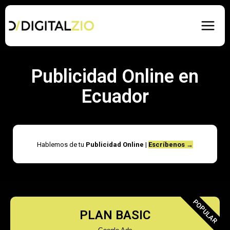
Ir
Main
al
Men
contenido
Publicidad Online en
Ecuador
Hablemos de tu
Publicidad Online
|
Escríbenos →
POPULAR
PLAN BASIC